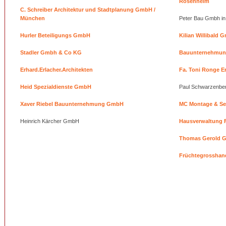
Rosenheim
C. Schreiber Architektur und Stadtplanung GmbH /
München
Peter Bau Gmbh in
Hurler Beteiligungs GmbH
Kilian Willibald 
Stadler Gmbh & Co KG
Bauunternehmung
Erhard.Erlacher.Architekten
Fa. Toni Ronge E
Heid Spezialdienste GmbH
Paul Schwarzenber
Xaver Riebel Bauunternehmung GmbH
MC Montage & Se
Heinrich Kärcher GmbH
Hausverwaltung F
Thomas Gerold 
Früchtegrosshan