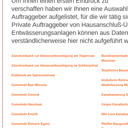
Um Ihnen einen ersten Eindruck zu
verschaffen haben wir Ihnen eine Auswahl
Auftraggeber aufgelistet, für die wir tätig 
Private Auftraggeber von Hausanschluß-
Entwässerungsanlagen können aus Daten
verständlicherweise hier nicht aufgeführt 
Zweckverband zur Abwasserbeseitigung am Tegernsee
Bundeseisenbahnv
München
Zweckverband zur Abwasserbeseitigung im Schlierachtal
Staatliches Baua
Kraftwerk am Sylvensteinsee
Insituform Rohrs
Gemeinde Bad Wiessee
Niederlassung M
Gemeinde Gmund
Kanalsanierung 
Gemeinde Hausham
Geiger Kanaltech
Gemeinde Kreuth
Win-Line Kanals
Gemeinde Rottach-Egern
Pfeiffer Baugesel