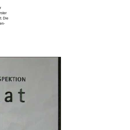
r
rster
t. Die
en-