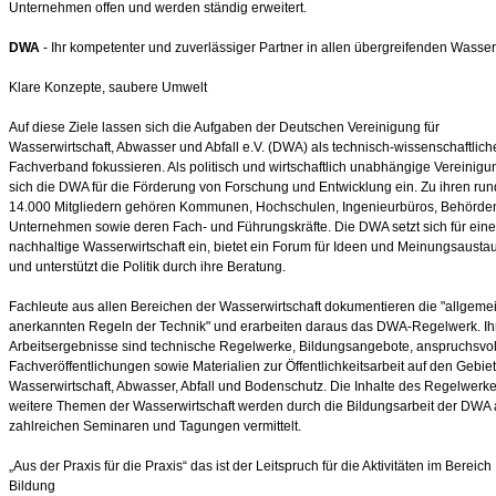
Unternehmen offen und werden ständig erweitert.
DWA
- Ihr kompetenter und zuverlässiger Partner in allen übergreifenden Wasse
Klare Konzepte, saubere Umwelt
Auf diese Ziele lassen sich die Aufgaben der Deutschen Vereinigung für
Wasserwirtschaft, Abwasser und Abfall e.V. (DWA) als technisch-wissenschaftlich
Fachverband fokussieren. Als politisch und wirtschaftlich unabhängige Vereinigun
sich die DWA für die Förderung von Forschung und Entwicklung ein. Zu ihren run
14.000 Mitgliedern gehören Kommunen, Hochschulen, Ingenieurbüros, Behörde
Unternehmen sowie deren Fach- und Führungskräfte. Die DWA setzt sich für eine
nachhaltige Wasserwirtschaft ein, bietet ein Forum für Ideen und Meinungsausta
und unterstützt die Politik durch ihre Beratung.
Fachleute aus allen Bereichen der Wasserwirtschaft dokumentieren die "allgeme
anerkannten Regeln der Technik" und erarbeiten daraus das DWA-Regelwerk. Ih
Arbeitsergebnisse sind technische Regelwerke, Bildungsangebote, anspruchsvol
Fachveröffentlichungen sowie Materialien zur Öffentlichkeitsarbeit auf den Gebie
Wasserwirtschaft, Abwasser, Abfall und Bodenschutz. Die Inhalte des Regelwerk
weitere Themen der Wasserwirtschaft werden durch die Bildungsarbeit der DWA 
zahlreichen Seminaren und Tagungen vermittelt.
„Aus der Praxis für die Praxis“ das ist der Leitspruch für die Aktivitäten im Bereich
Bildung