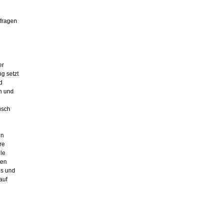
rfragen
er
g setzt
d
n und
usch
in
re
le
ten
es und
auf