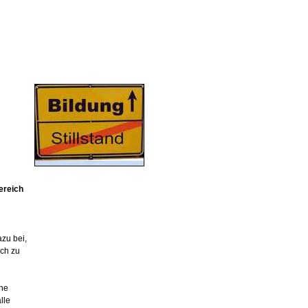
Bereich
azu bei,
rch zu
ne
lle